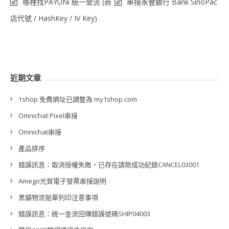
哪裡找PAYUNi 統一金流 (商
串接永豐銀行 Bank SinoPac
店代號 / HashKey / IV Key)
近期文章
1shop 免費網址已調整為 my1shop.com
Omnichat Pixel串接
Omnichat串接
產品排序
錯誤訊息：取消授權失敗，已存在請款成功紀錄CANCEL03001
Amego光貿電子發票串接說明
黑貓物流拋單列印注意事項
錯誤訊息：統一金流回傳錯誤號碼SHIP04003