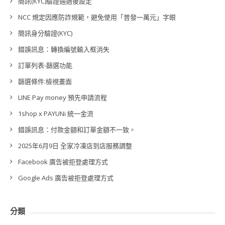
簡訊(KYC)驗證通過後設定
NCC 規定因應防詐規範，避免使用「普發一萬元」字眼
簡訊身分驗證(KYC)
錯誤訊息：轉換編號輸入框消失
訂單列表-篩選功能
篩選條件:檢視畫面
LINE Pay money 預先申請流程
1shop x PAYUNi 統一金流
錯誤訊息：付款金額和訂單金額不一致。
2025年6月9日 全家冷凍店到店服務調整
Facebook 廣告被拒登處理方式
Google Ads 廣告被拒登處理方式
分類