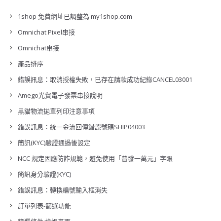
1shop 免費網址已調整為 my1shop.com
Omnichat Pixel串接
Omnichat串接
產品排序
錯誤訊息：取消授權失敗，已存在請款成功紀錄CANCEL03001
Amego光貿電子發票串接說明
黑貓物流拋單列印注意事項
錯誤訊息：統一金流回傳錯誤號碼SHIP04003
簡訊(KYC)驗證通過後設定
NCC 規定因應防詐規範，避免使用「普發一萬元」字眼
簡訊身分驗證(KYC)
錯誤訊息：轉換編號輸入框消失
訂單列表-篩選功能