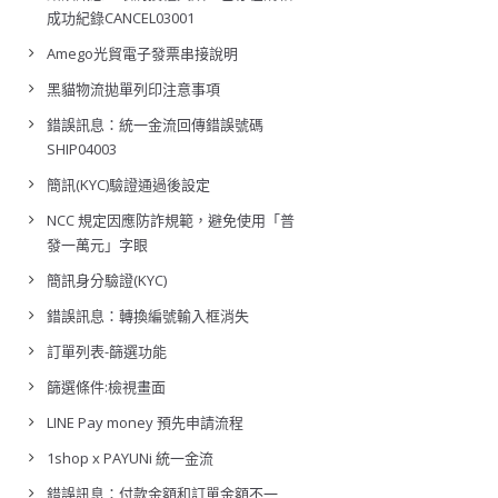
成功紀錄CANCEL03001
Amego光貿電子發票串接說明
黑貓物流拋單列印注意事項
錯誤訊息：統一金流回傳錯誤號碼
SHIP04003
簡訊(KYC)驗證通過後設定
NCC 規定因應防詐規範，避免使用「普
發一萬元」字眼
簡訊身分驗證(KYC)
錯誤訊息：轉換編號輸入框消失
訂單列表-篩選功能
篩選條件:檢視畫面
LINE Pay money 預先申請流程
1shop x PAYUNi 統一金流
錯誤訊息：付款金額和訂單金額不一