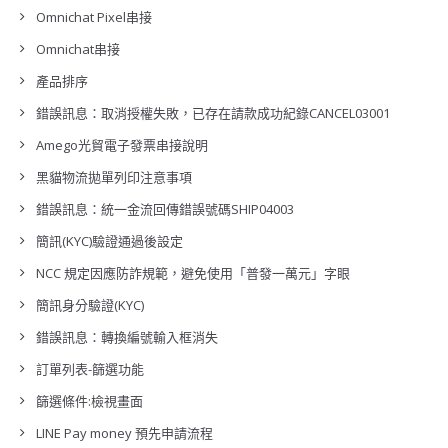
Omnichat Pixel串接
Omnichat串接
產品排序
錯誤訊息：取消授權失敗，已存在請款成功紀錄CANCEL03001
Amego光貿電子發票串接說明
黑貓物流拋單列印注意事項
錯誤訊息：統一金流回傳錯誤號碼SHIP04003
簡訊(KYC)驗證通過後設定
NCC 規定因應防詐規範，避免使用「普發一萬元」字眼
簡訊身分驗證(KYC)
錯誤訊息：轉換編號輸入框消失
訂單列表-篩選功能
篩選條件:檢視畫面
LINE Pay money 預先申請流程