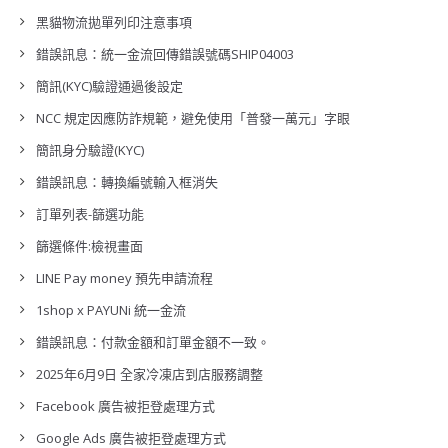
黑貓物流拋單列印注意事項
錯誤訊息：統一金流回傳錯誤號碼SHIP04003
簡訊(KYC)驗證通過後設定
NCC 規定因應防詐規範，避免使用「普發一萬元」字眼
簡訊身分驗證(KYC)
錯誤訊息：轉換編號輸入框消失
訂單列表-篩選功能
篩選條件:檢視畫面
LINE Pay money 預先申請流程
1shop x PAYUNi 統一金流
錯誤訊息：付款金額和訂單金額不一致。
2025年6月9日 全家冷凍店到店服務調整
Facebook 廣告被拒登處理方式
Google Ads 廣告被拒登處理方式