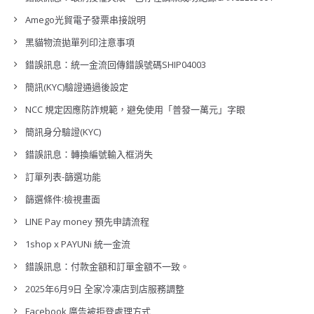
Amego光貿電子發票串接說明
黑貓物流拋單列印注意事項
錯誤訊息：統一金流回傳錯誤號碼SHIP04003
簡訊(KYC)驗證通過後設定
NCC 規定因應防詐規範，避免使用「普發一萬元」字眼
簡訊身分驗證(KYC)
錯誤訊息：轉換編號輸入框消失
訂單列表-篩選功能
篩選條件:檢視畫面
LINE Pay money 預先申請流程
1shop x PAYUNi 統一金流
錯誤訊息：付款金額和訂單金額不一致。
2025年6月9日 全家冷凍店到店服務調整
Facebook 廣告被拒登處理方式