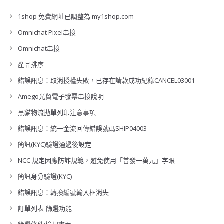
1shop 免費網址已調整為 my1shop.com
Omnichat Pixel串接
Omnichat串接
產品排序
錯誤訊息：取消授權失敗，已存在請款成功紀錄CANCEL03001
Amego光貿電子發票串接說明
黑貓物流拋單列印注意事項
錯誤訊息：統一金流回傳錯誤號碼SHIP04003
簡訊(KYC)驗證通過後設定
NCC 規定因應防詐規範，避免使用「普發一萬元」字眼
簡訊身分驗證(KYC)
錯誤訊息：轉換編號輸入框消失
訂單列表-篩選功能