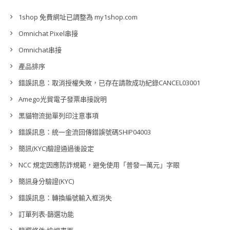
1shop 免費網址已調整為 my1shop.com
Omnichat Pixel串接
Omnichat串接
產品排序
錯誤訊息：取消授權失敗，已存在請款成功紀錄CANCEL03001
Amego光貿電子發票串接說明
黑貓物流拋單列印注意事項
錯誤訊息：統一金流回傳錯誤號碼SHIP04003
簡訊(KYC)驗證通過後設定
NCC 規定因應防詐規範，避免使用「普發一萬元」字眼
簡訊身分驗證(KYC)
錯誤訊息：轉換編號輸入框消失
訂單列表-篩選功能