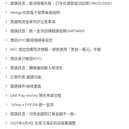
錯誤訊息：取消授權失敗，已存在請款成功紀錄CANCEL03001
Amego光貿電子發票串接說明
黑貓物流拋單列印注意事項
錯誤訊息：統一金流回傳錯誤號碼SHIP04003
簡訊(KYC)驗證通過後設定
NCC 規定因應防詐規範，避免使用「普發一萬元」字眼
簡訊身分驗證(KYC)
錯誤訊息：轉換編號輸入框消失
訂單列表-篩選功能
篩選條件:檢視畫面
LINE Pay money 預先申請流程
1shop x PAYUNi 統一金流
錯誤訊息：付款金額和訂單金額不一致。
2025年6月9日 全家冷凍店到店服務調整