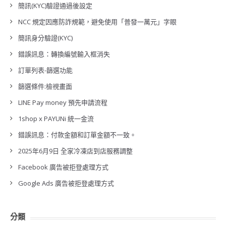
簡訊(KYC)驗證通過後設定
NCC 規定因應防詐規範，避免使用「普發一萬元」字眼
簡訊身分驗證(KYC)
錯誤訊息：轉換編號輸入框消失
訂單列表-篩選功能
篩選條件:檢視畫面
LINE Pay money 預先申請流程
1shop x PAYUNi 統一金流
錯誤訊息：付款金額和訂單金額不一致。
2025年6月9日 全家冷凍店到店服務調整
Facebook 廣告被拒登處理方式
Google Ads 廣告被拒登處理方式
分類