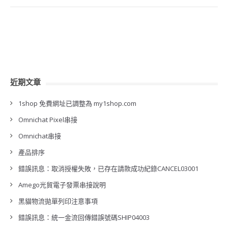
近期文章
1shop 免費網址已調整為 my1shop.com
Omnichat Pixel串接
Omnichat串接
產品排序
錯誤訊息：取消授權失敗，已存在請款成功紀錄CANCEL03001
Amego光貿電子發票串接說明
黑貓物流拋單列印注意事項
錯誤訊息：統一金流回傳錯誤號碼SHIP04003