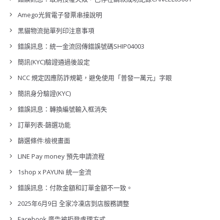
Amego光貿電子發票串接說明
黑貓物流拋單列印注意事項
錯誤訊息：統一金流回傳錯誤號碼SHIP04003
簡訊(KYC)驗證通過後設定
NCC 規定因應防詐規範，避免使用「普發一萬元」字眼
簡訊身分驗證(KYC)
錯誤訊息：轉換編號輸入框消失
訂單列表-篩選功能
篩選條件:檢視畫面
LINE Pay money 預先申請流程
1shop x PAYUNi 統一金流
錯誤訊息：付款金額和訂單金額不一致。
2025年6月9日 全家冷凍店到店服務調整
Facebook 廣告被拒登處理方式