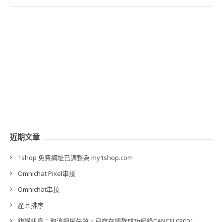
近期文章
1shop 免費網址已調整為 my1shop.com
Omnichat Pixel串接
Omnichat串接
產品排序
錯誤訊息：取消授權失敗，已存在請款成功紀錄CANCEL03001