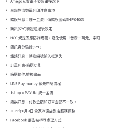
Amego光貿電子發票串接說明
黑貓物流拋單列印注意事項
錯誤訊息：統一金流回傳錯誤號碼SHIP04003
簡訊(KYC)驗證通過後設定
NCC 規定因應防詐規範，避免使用「普發一萬元」字眼
簡訊身分驗證(KYC)
錯誤訊息：轉換編號輸入框消失
訂單列表-篩選功能
篩選條件:檢視畫面
LINE Pay money 預先申請流程
1shop x PAYUNi 統一金流
錯誤訊息：付款金額和訂單金額不一致。
2025年6月9日 全家冷凍店到店服務調整
Facebook 廣告被拒登處理方式