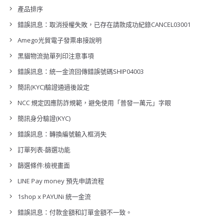
產品排序
錯誤訊息：取消授權失敗，已存在請款成功紀錄CANCEL03001
Amego光貿電子發票串接說明
黑貓物流拋單列印注意事項
錯誤訊息：統一金流回傳錯誤號碼SHIP04003
簡訊(KYC)驗證通過後設定
NCC 規定因應防詐規範，避免使用「普發一萬元」字眼
簡訊身分驗證(KYC)
錯誤訊息：轉換編號輸入框消失
訂單列表-篩選功能
篩選條件:檢視畫面
LINE Pay money 預先申請流程
1shop x PAYUNi 統一金流
錯誤訊息：付款金額和訂單金額不一致。