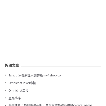
近期文章
1shop 免費網址已調整為 my1shop.com
Omnichat Pixel串接
Omnichat串接
產品排序
錯誤訊息：取消授權失敗，已存在請款成功紀錄CANCEL03001