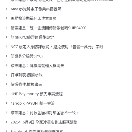
Amego光貿電子發票串接說明
黑貓物流拋單列印注意事項
錯誤訊息：統一金流回傳錯誤號碼SHIP04003
簡訊(KYC)驗證通過後設定
NCC 規定因應防詐規範，避免使用「普發一萬元」字眼
簡訊身分驗證(KYC)
錯誤訊息：轉換編號輸入框消失
訂單列表-篩選功能
篩選條件:檢視畫面
LINE Pay money 預先申請流程
1shop x PAYUNi 統一金流
錯誤訊息：付款金額和訂單金額不一致。
2025年6月9日 全家冷凍店到店服務調整
Facebook 廣告被拒登處理方式