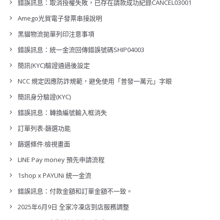
錯誤訊息：取消授權失敗，已存在請款成功紀錄CANCEL03001
Amego光貿電子發票串接說明
黑貓物流拋單列印注意事項
錯誤訊息：統一金流回傳錯誤號碼SHIP04003
簡訊(KYC)驗證通過後設定
NCC 規定因應防詐規範，避免使用「普發一萬元」字眼
簡訊身分驗證(KYC)
錯誤訊息：轉換編號輸入框消失
訂單列表-篩選功能
篩選條件:檢視畫面
LINE Pay money 預先申請流程
1shop x PAYUNi 統一金流
錯誤訊息：付款金額和訂單金額不一致。
2025年6月9日 全家冷凍店到店服務調整