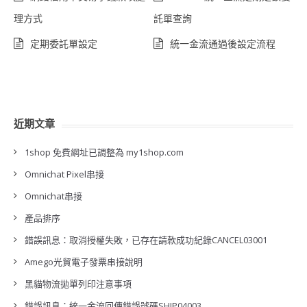
理方式
託單查詢
定期委託單設定
統一金流通過後設定流程
近期文章
1shop 免費網址已調整為 my1shop.com
Omnichat Pixel串接
Omnichat串接
產品排序
錯誤訊息：取消授權失敗，已存在請款成功紀錄CANCEL03001
Amego光貿電子發票串接說明
黑貓物流拋單列印注意事項
錯誤訊息：統一金流回傳錯誤號碼SHIP04003