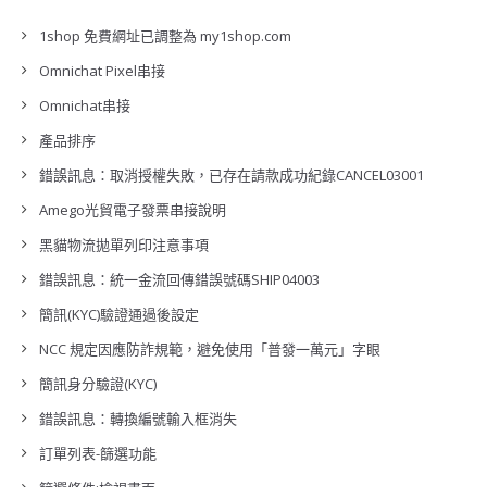
1shop 免費網址已調整為 my1shop.com
Omnichat Pixel串接
Omnichat串接
產品排序
錯誤訊息：取消授權失敗，已存在請款成功紀錄CANCEL03001
Amego光貿電子發票串接說明
黑貓物流拋單列印注意事項
錯誤訊息：統一金流回傳錯誤號碼SHIP04003
簡訊(KYC)驗證通過後設定
NCC 規定因應防詐規範，避免使用「普發一萬元」字眼
簡訊身分驗證(KYC)
錯誤訊息：轉換編號輸入框消失
訂單列表-篩選功能