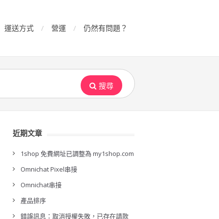
運送方式
營運
仍然有問題？
搜尋
近期文章
1shop 免費網址已調整為 my1shop.com
Omnichat Pixel串接
Omnichat串接
產品排序
錯誤訊息：取消授權失敗，已存在請款