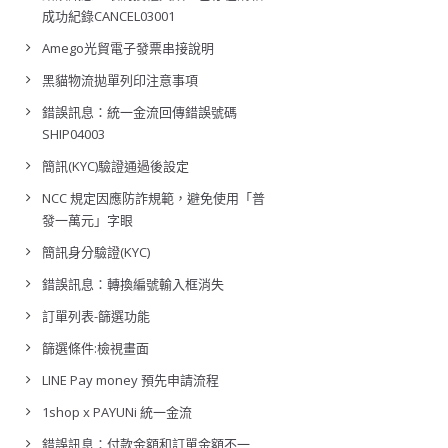
成功紀錄CANCEL03001
Amego光貿電子發票串接說明
黑貓物流拋單列印注意事項
錯誤訊息：統一金流回傳錯誤號碼
SHIP04003
簡訊(KYC)驗證通過後設定
NCC 規定因應防詐規範，避免使用「普
發一萬元」字眼
簡訊身分驗證(KYC)
錯誤訊息：轉換編號輸入框消失
訂單列表-篩選功能
篩選條件:檢視畫面
LINE Pay money 預先申請流程
1shop x PAYUNi 統一金流
錯誤訊息：付款金額和訂單金額不一