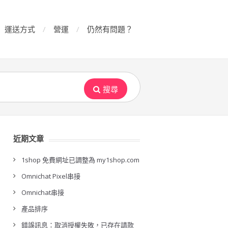
運送方式
營運
仍然有問題？
搜尋
近期文章
1shop 免費網址已調整為 my1shop.com
Omnichat Pixel串接
Omnichat串接
產品排序
錯誤訊息：取消授權失敗，已存在請款