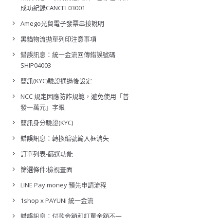
成功紀錄CANCEL03001
Amego光貿電子發票串接說明
黑貓物流拋單列印注意事項
錯誤訊息：統一金流回傳錯誤號碼
SHIP04003
簡訊(KYC)驗證通過後設定
NCC 規定因應防詐規範，避免使用「普
發一萬元」字眼
簡訊身分驗證(KYC)
錯誤訊息：轉換編號輸入框消失
訂單列表-篩選功能
篩選條件:檢視畫面
LINE Pay money 預先申請流程
1shop x PAYUNi 統一金流
錯誤訊息：付款金額和訂單金額不一