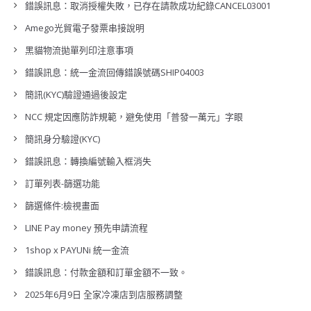
錯誤訊息：取消授權失敗，已存在請款成功紀錄CANCEL03001
Amego光貿電子發票串接說明
黑貓物流拋單列印注意事項
錯誤訊息：統一金流回傳錯誤號碼SHIP04003
簡訊(KYC)驗證通過後設定
NCC 規定因應防詐規範，避免使用「普發一萬元」字眼
簡訊身分驗證(KYC)
錯誤訊息：轉換編號輸入框消失
訂單列表-篩選功能
篩選條件:檢視畫面
LINE Pay money 預先申請流程
1shop x PAYUNi 統一金流
錯誤訊息：付款金額和訂單金額不一致。
2025年6月9日 全家冷凍店到店服務調整