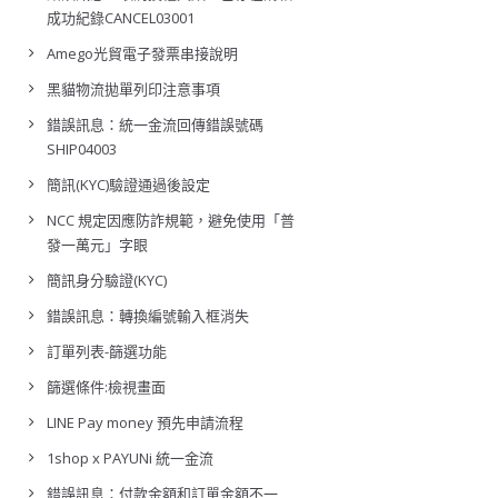
成功紀錄CANCEL03001
Amego光貿電子發票串接說明
黑貓物流拋單列印注意事項
錯誤訊息：統一金流回傳錯誤號碼
SHIP04003
簡訊(KYC)驗證通過後設定
NCC 規定因應防詐規範，避免使用「普
發一萬元」字眼
簡訊身分驗證(KYC)
錯誤訊息：轉換編號輸入框消失
訂單列表-篩選功能
篩選條件:檢視畫面
LINE Pay money 預先申請流程
1shop x PAYUNi 統一金流
錯誤訊息：付款金額和訂單金額不一