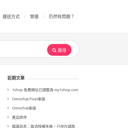
運送方式
營運
仍然有問題？
搜尋
近期文章
1shop 免費網址已調整為 my1shop.com
Omnichat Pixel串接
Omnichat串接
產品排序
錯誤訊息：取消授權失敗，已存在請款