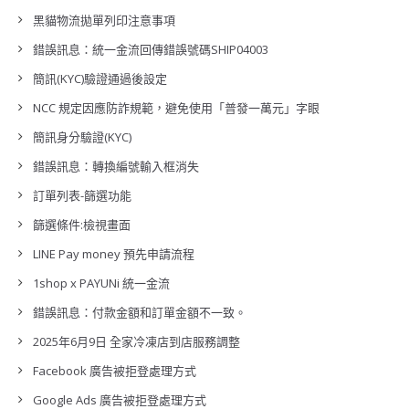
黑貓物流拋單列印注意事項
錯誤訊息：統一金流回傳錯誤號碼SHIP04003
簡訊(KYC)驗證通過後設定
NCC 規定因應防詐規範，避免使用「普發一萬元」字眼
簡訊身分驗證(KYC)
錯誤訊息：轉換編號輸入框消失
訂單列表-篩選功能
篩選條件:檢視畫面
LINE Pay money 預先申請流程
1shop x PAYUNi 統一金流
錯誤訊息：付款金額和訂單金額不一致。
2025年6月9日 全家冷凍店到店服務調整
Facebook 廣告被拒登處理方式
Google Ads 廣告被拒登處理方式