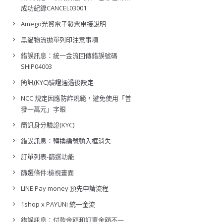
成功紀錄CANCEL03001
Amego光貿電子發票串接說明
黑貓物流拋單列印注意事項
錯誤訊息：統一金流回傳錯誤號碼
SHIP04003
簡訊(KYC)驗證通過後設定
NCC 規定因應防詐規範，避免使用「普
發一萬元」字眼
簡訊身分驗證(KYC)
錯誤訊息：轉換編號輸入框消失
訂單列表-篩選功能
篩選條件:檢視畫面
LINE Pay money 預先申請流程
1shop x PAYUNi 統一金流
錯誤訊息：付款金額和訂單金額不一