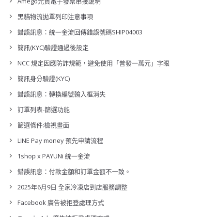
Amego光貿電子發票串接說明
黑貓物流拋單列印注意事項
錯誤訊息：統一金流回傳錯誤號碼SHIP04003
簡訊(KYC)驗證通過後設定
NCC 規定因應防詐規範，避免使用「普發一萬元」字眼
簡訊身分驗證(KYC)
錯誤訊息：轉換編號輸入框消失
訂單列表-篩選功能
篩選條件:檢視畫面
LINE Pay money 預先申請流程
1shop x PAYUNi 統一金流
錯誤訊息：付款金額和訂單金額不一致。
2025年6月9日 全家冷凍店到店服務調整
Facebook 廣告被拒登處理方式