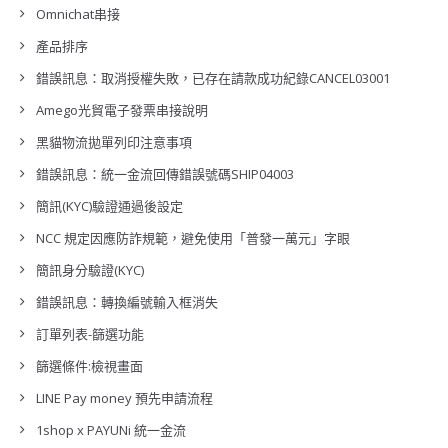
Omnichat串接
產品排序
錯誤訊息：取消授權失敗，已存在請款成功紀錄CANCEL03001
Amego光貿電子發票串接說明
黑貓物流拋單列印注意事項
錯誤訊息：統一金流回傳錯誤號碼SHIP04003
簡訊(KYC)驗證通過後設定
NCC 規定因應防詐規範，避免使用「普發一萬元」字眼
簡訊身分驗證(KYC)
錯誤訊息：轉換編號輸入框消失
訂單列表-篩選功能
篩選條件:檢視畫面
LINE Pay money 預先申請流程
1shop x PAYUNi 統一金流