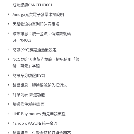
成功紀錄CANCEL03001
Amego光貿電子發票串接說明
黑貓物流拋單列印注意事項
錯誤訊息：統一金流回傳錯誤號碼
SHIP04003
簡訊(KYC)驗證通過後設定
NCC 規定因應防詐規範，避免使用「普
發一萬元」字眼
簡訊身分驗證(KYC)
錯誤訊息：轉換編號輸入框消失
訂單列表-篩選功能
篩選條件:檢視畫面
LINE Pay money 預先申請流程
1shop x PAYUNi 統一金流
錯誤訊息：付款金額和訂單金額不一