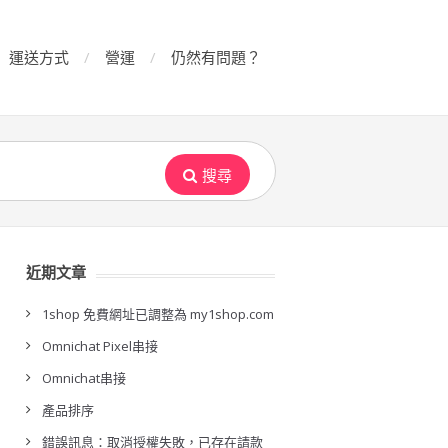
運送方式
營運
仍然有問題？
搜尋
近期文章
1shop 免費網址已調整為 my1shop.com
Omnichat Pixel串接
Omnichat串接
產品排序
錯誤訊息：取消授權失敗，已存在請款