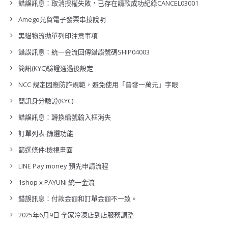
錯誤訊息：取消授權失敗，已存在請款成功紀錄CANCEL03001
Amego光貿電子發票串接說明
黑貓物流拋單列印注意事項
錯誤訊息：統一金流回傳錯誤號碼SHIP04003
簡訊(KYC)驗證通過後設定
NCC 規定因應防詐規範，避免使用「普發一萬元」字眼
簡訊身分驗證(KYC)
錯誤訊息：轉換編號輸入框消失
訂單列表-篩選功能
篩選條件:檢視畫面
LINE Pay money 預先申請流程
1shop x PAYUNi 統一金流
錯誤訊息：付款金額和訂單金額不一致。
2025年6月9日 全家冷凍店到店服務調整