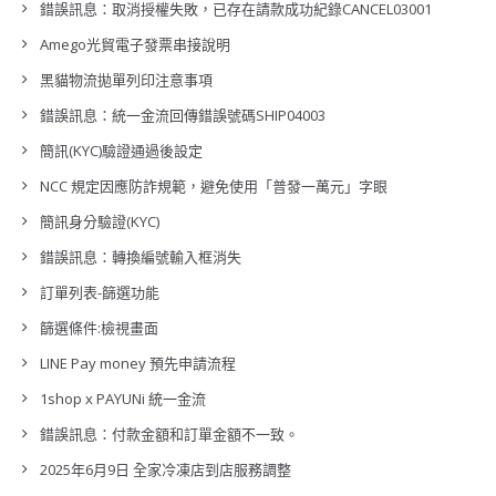
錯誤訊息：取消授權失敗，已存在請款成功紀錄CANCEL03001
Amego光貿電子發票串接說明
黑貓物流拋單列印注意事項
錯誤訊息：統一金流回傳錯誤號碼SHIP04003
簡訊(KYC)驗證通過後設定
NCC 規定因應防詐規範，避免使用「普發一萬元」字眼
簡訊身分驗證(KYC)
錯誤訊息：轉換編號輸入框消失
訂單列表-篩選功能
篩選條件:檢視畫面
LINE Pay money 預先申請流程
1shop x PAYUNi 統一金流
錯誤訊息：付款金額和訂單金額不一致。
2025年6月9日 全家冷凍店到店服務調整