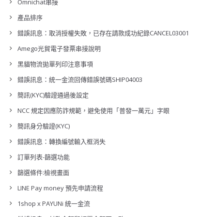
Omnichat串接
產品排序
錯誤訊息：取消授權失敗，已存在請款成功紀錄CANCEL03001
Amego光貿電子發票串接說明
黑貓物流拋單列印注意事項
錯誤訊息：統一金流回傳錯誤號碼SHIP04003
簡訊(KYC)驗證通過後設定
NCC 規定因應防詐規範，避免使用「普發一萬元」字眼
簡訊身分驗證(KYC)
錯誤訊息：轉換編號輸入框消失
訂單列表-篩選功能
篩選條件:檢視畫面
LINE Pay money 預先申請流程
1shop x PAYUNi 統一金流