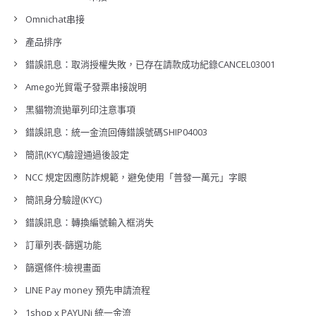
Omnichat串接
產品排序
錯誤訊息：取消授權失敗，已存在請款成功紀錄CANCEL03001
Amego光貿電子發票串接說明
黑貓物流拋單列印注意事項
錯誤訊息：統一金流回傳錯誤號碼SHIP04003
簡訊(KYC)驗證通過後設定
NCC 規定因應防詐規範，避免使用「普發一萬元」字眼
簡訊身分驗證(KYC)
錯誤訊息：轉換編號輸入框消失
訂單列表-篩選功能
篩選條件:檢視畫面
LINE Pay money 預先申請流程
1shop x PAYUNi 統一金流