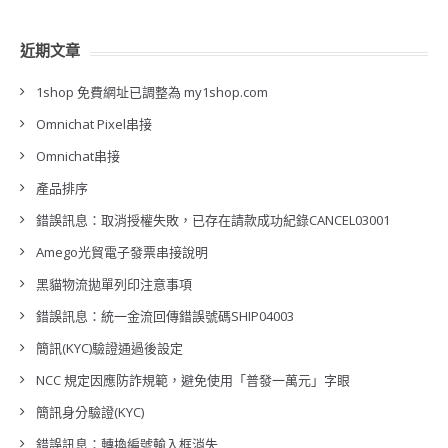
近期文章
1shop 免費網址已調整為 my1shop.com
Omnichat Pixel串接
Omnichat串接
產品排序
錯誤訊息：取消授權失敗，已存在請款成功紀錄CANCEL03001
Amego光貿電子發票串接說明
黑貓物流拋單列印注意事項
錯誤訊息：統一金流回傳錯誤號碼SHIP04003
簡訊(KYC)驗證通過後設定
NCC 規定因應防詐規範，避免使用「普發一萬元」字眼
簡訊身分驗證(KYC)
錯誤訊息：轉換編號輸入框消失