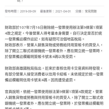
碼？
發布時間：
2019-09-09
最後更新：
2021-04-01
分類：
常見問題
財政部於107年7月16日刪除統一發票使用辦法第9條第1項第
4款之規定，今後營業人得考量本身需要，自行決定是否於統
一發票備註欄作註記，如有疑問可洽個地區稅局。
財政部表示，營業人銷售貨物或勞務給持用簽帳卡的買受人，
除了開立二聯式收銀機統一發票者外，應在開立統一發票時，
於發票備註欄載明簽帳卡號末4碼以免受罰。
財政部高雄國稅局指出，近來於查核信用卡交易資料時發現，
有部分營業人接受消費者以信用卡結帳，未依規定於統一發票
備註欄載明信用卡號末4碼，因而遭受處罰。
官員說明，依統一發票使用辦法第9條第1項第4款規定，營業
人銷售貨物或勞務與持用簽帳卡的買受人，除了開立二聯式收
銀機統一發票者外，應在開立統一發票時，於發票備註欄載明