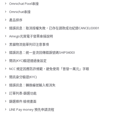
Omnichat Pixel串接
Omnichat串接
產品排序
錯誤訊息：取消授權失敗，已存在請款成功紀錄CANCEL03001
Amego光貿電子發票串接說明
黑貓物流拋單列印注意事項
錯誤訊息：統一金流回傳錯誤號碼SHIP04003
簡訊(KYC)驗證通過後設定
NCC 規定因應防詐規範，避免使用「普發一萬元」字眼
簡訊身分驗證(KYC)
錯誤訊息：轉換編號輸入框消失
訂單列表-篩選功能
篩選條件:檢視畫面
LINE Pay money 預先申請流程