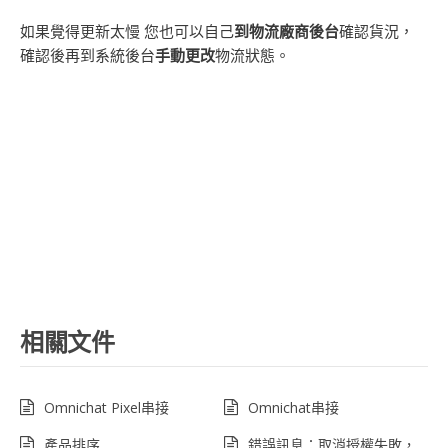
如果覺得更新太慢 您也可以自己
到物流廠商後台
確認貨況，
確認後再到系統後台
手動更改
物流狀態。
相關文件
Omnichat Pixel串接
Omnichat串接
產品排序
錯誤訊息：取消授權失敗，