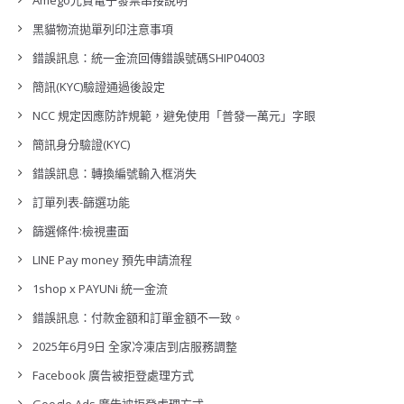
Amego光貿電子發票串接說明
黑貓物流拋單列印注意事項
錯誤訊息：統一金流回傳錯誤號碼SHIP04003
簡訊(KYC)驗證通過後設定
NCC 規定因應防詐規範，避免使用「普發一萬元」字眼
簡訊身分驗證(KYC)
錯誤訊息：轉換編號輸入框消失
訂單列表-篩選功能
篩選條件:檢視畫面
LINE Pay money 預先申請流程
1shop x PAYUNi 統一金流
錯誤訊息：付款金額和訂單金額不一致。
2025年6月9日 全家冷凍店到店服務調整
Facebook 廣告被拒登處理方式