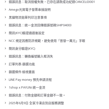
錯誤訊息：取消授權失敗，已存在請款成功紀錄CANCEL03001
Amego光貿電子發票串接說明
黑貓物流拋單列印注意事項
錯誤訊息：統一金流回傳錯誤號碼SHIP04003
簡訊(KYC)驗證通過後設定
NCC 規定因應防詐規範，避免使用「普發一萬元」字眼
簡訊身分驗證(KYC)
錯誤訊息：轉換編號輸入框消失
訂單列表-篩選功能
篩選條件:檢視畫面
LINE Pay money 預先申請流程
1shop x PAYUNi 統一金流
錯誤訊息：付款金額和訂單金額不一致。
2025年6月9日 全家冷凍店到店服務調整