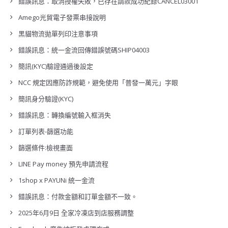
錯誤訊息：取消授權失敗，已存在請款成功紀錄CANCEL03001
Amego光貿電子發票串接說明
黑貓物流拋單列印注意事項
錯誤訊息：統一金流回傳錯誤號碼SHIP04003
簡訊(KYC)驗證通過後設定
NCC 規定因應防詐規範，避免使用「普發一萬元」字眼
簡訊身分驗證(KYC)
錯誤訊息：轉換編號輸入框消失
訂單列表-篩選功能
篩選條件:檢視畫面
LINE Pay money 預先申請流程
1shop x PAYUNi 統一金流
錯誤訊息：付款金額和訂單金額不一致。
2025年6月9日 全家冷凍店到店服務調整