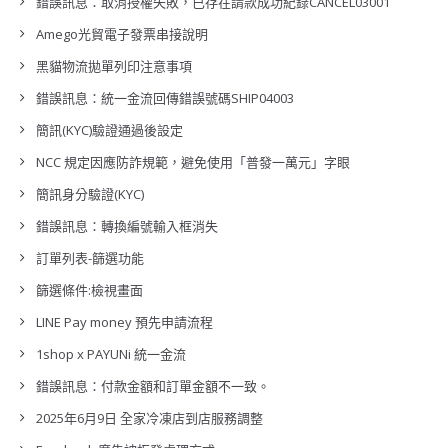
錯誤訊息：取消授權失敗，已存在請款成功紀錄CANCEL03001
Amego光貿電子發票串接說明
黑貓物流拋單列印注意事項
錯誤訊息：統一金流回傳錯誤號碼SHIP04003
簡訊(KYC)驗證通過後設定
NCC 規定因應防詐規範，避免使用「普發一萬元」字眼
簡訊身分驗證(KYC)
錯誤訊息：轉換編號輸入框消失
訂單列表-篩選功能
篩選條件:檢視畫面
LINE Pay money 預先申請流程
1shop x PAYUNi 統一金流
錯誤訊息：付款金額和訂單金額不一致。
2025年6月9日 全家冷凍店到店服務調整