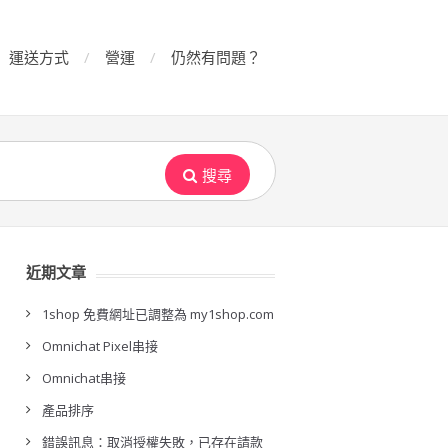
運送方式
營運
仍然有問題？
搜尋
近期文章
1shop 免費網址已調整為 my1shop.com
Omnichat Pixel串接
Omnichat串接
產品排序
錯誤訊息：取消授權失敗，已存在請款