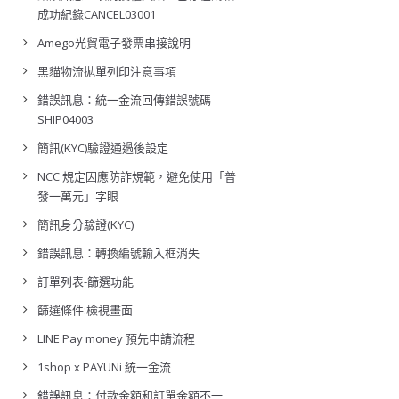
成功紀錄CANCEL03001
Amego光貿電子發票串接說明
黑貓物流拋單列印注意事項
錯誤訊息：統一金流回傳錯誤號碼
SHIP04003
簡訊(KYC)驗證通過後設定
NCC 規定因應防詐規範，避免使用「普
發一萬元」字眼
簡訊身分驗證(KYC)
錯誤訊息：轉換編號輸入框消失
訂單列表-篩選功能
篩選條件:檢視畫面
LINE Pay money 預先申請流程
1shop x PAYUNi 統一金流
錯誤訊息：付款金額和訂單金額不一