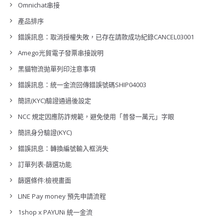
Omnichat串接
產品排序
錯誤訊息：取消授權失敗，已存在請款成功紀錄CANCEL03001
Amego光貿電子發票串接說明
黑貓物流拋單列印注意事項
錯誤訊息：統一金流回傳錯誤號碼SHIP04003
簡訊(KYC)驗證通過後設定
NCC 規定因應防詐規範，避免使用「普發一萬元」字眼
簡訊身分驗證(KYC)
錯誤訊息：轉換編號輸入框消失
訂單列表-篩選功能
篩選條件:檢視畫面
LINE Pay money 預先申請流程
1shop x PAYUNi 統一金流