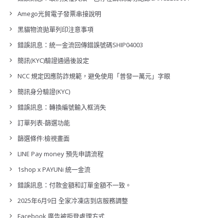
Amego光貿電子發票串接說明
黑貓物流拋單列印注意事項
錯誤訊息：統一金流回傳錯誤號碼SHIP04003
簡訊(KYC)驗證通過後設定
NCC 規定因應防詐規範，避免使用「普發一萬元」字眼
簡訊身分驗證(KYC)
錯誤訊息：轉換編號輸入框消失
訂單列表-篩選功能
篩選條件:檢視畫面
LINE Pay money 預先申請流程
1shop x PAYUNi 統一金流
錯誤訊息：付款金額和訂單金額不一致。
2025年6月9日 全家冷凍店到店服務調整
Facebook 廣告被拒登處理方式