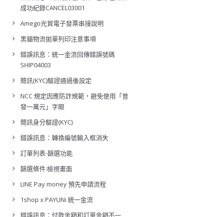
成功紀錄CANCEL03001
Amego光貿電子發票串接說明
黑貓物流拋單列印注意事項
錯誤訊息：統一金流回傳錯誤號碼
SHIP04003
簡訊(KYC)驗證通過後設定
NCC 規定因應防詐規範，避免使用「普
發一萬元」字眼
簡訊身分驗證(KYC)
錯誤訊息：轉換編號輸入框消失
訂單列表-篩選功能
篩選條件:檢視畫面
LINE Pay money 預先申請流程
1shop x PAYUNi 統一金流
錯誤訊息：付款金額和訂單金額不一