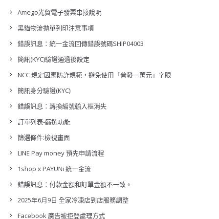
Amego光貿電子發票串接說明
黑貓物流拋單列印注意事項
錯誤訊息：統一金流回傳錯誤號碼SHIP04003
簡訊(KYC)驗證通過後設定
NCC 規定因應防詐規範，避免使用「普發一萬元」字眼
簡訊身分驗證(KYC)
錯誤訊息：轉換編號輸入框消失
訂單列表-篩選功能
篩選條件:檢視畫面
LINE Pay money 預先申請流程
1shop x PAYUNi 統一金流
錯誤訊息：付款金額和訂單金額不一致。
2025年6月9日 全家冷凍店到店服務調整
Facebook 廣告被拒登處理方式