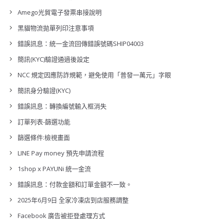
Amego光貿電子發票串接說明
黑貓物流拋單列印注意事項
錯誤訊息：統一金流回傳錯誤號碼SHIP04003
簡訊(KYC)驗證通過後設定
NCC 規定因應防詐規範，避免使用「普發一萬元」字眼
簡訊身分驗證(KYC)
錯誤訊息：轉換編號輸入框消失
訂單列表-篩選功能
篩選條件:檢視畫面
LINE Pay money 預先申請流程
1shop x PAYUNi 統一金流
錯誤訊息：付款金額和訂單金額不一致。
2025年6月9日 全家冷凍店到店服務調整
Facebook 廣告被拒登處理方式