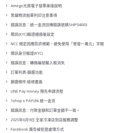
Amego光貿電子發票串接說明
黑貓物流拋單列印注意事項
錯誤訊息：統一金流回傳錯誤號碼SHIP04003
簡訊(KYC)驗證通過後設定
NCC 規定因應防詐規範，避免使用「普發一萬元」字眼
簡訊身分驗證(KYC)
錯誤訊息：轉換編號輸入框消失
訂單列表-篩選功能
篩選條件:檢視畫面
LINE Pay money 預先申請流程
1shop x PAYUNi 統一金流
錯誤訊息：付款金額和訂單金額不一致。
2025年6月9日 全家冷凍店到店服務調整
Facebook 廣告被拒登處理方式