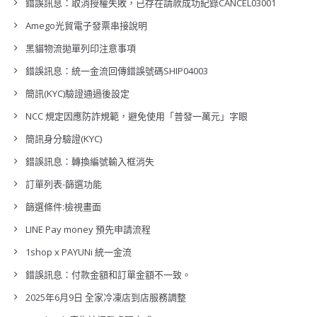
錯誤訊息：取消授權失敗，已存在請款成功紀錄CANCEL03001
Amego光貿電子發票串接說明
黑貓物流拋單列印注意事項
錯誤訊息：統一金流回傳錯誤號碼SHIP04003
簡訊(KYC)驗證通過後設定
NCC 規定因應防詐規範，避免使用「普發一萬元」字眼
簡訊身分驗證(KYC)
錯誤訊息：轉換編號輸入框消失
訂單列表-篩選功能
篩選條件:檢視畫面
LINE Pay money 預先申請流程
1shop x PAYUNi 統一金流
錯誤訊息：付款金額和訂單金額不一致。
2025年6月9日 全家冷凍店到店服務調整