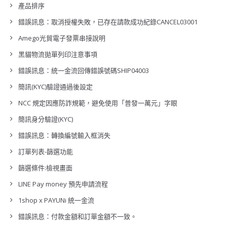
產品排序
錯誤訊息：取消授權失敗，已存在請款成功紀錄CANCEL03001
Amego光貿電子發票串接說明
黑貓物流拋單列印注意事項
錯誤訊息：統一金流回傳錯誤號碼SHIP04003
簡訊(KYC)驗證通過後設定
NCC 規定因應防詐規範，避免使用「普發一萬元」字眼
簡訊身分驗證(KYC)
錯誤訊息：轉換編號輸入框消失
訂單列表-篩選功能
篩選條件:檢視畫面
LINE Pay money 預先申請流程
1shop x PAYUNi 統一金流
錯誤訊息：付款金額和訂單金額不一致。