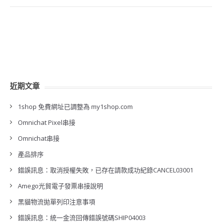
近期文章
1shop 免費網址已調整為 my1shop.com
Omnichat Pixel串接
Omnichat串接
產品排序
錯誤訊息：取消授權失敗，已存在請款成功紀錄CANCEL03001
Amego光貿電子發票串接說明
黑貓物流拋單列印注意事項
錯誤訊息：統一金流回傳錯誤號碼SHIP04003