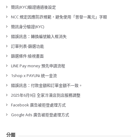
簡訊(KYC)驗證通過後設定
NCC 規定因應防詐規範，避免使用「普發一萬元」字眼
簡訊身分驗證(KYC)
錯誤訊息：轉換編號輸入框消失
訂單列表-篩選功能
篩選條件:檢視畫面
LINE Pay money 預先申請流程
1shop x PAYUNi 統一金流
錯誤訊息：付款金額和訂單金額不一致。
2025年6月9日 全家冷凍店到店服務調整
Facebook 廣告被拒登處理方式
Google Ads 廣告被拒登處理方式
分類