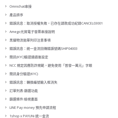
Omnichat串接
產品排序
錯誤訊息：取消授權失敗，已存在請款成功紀錄CANCEL03001
Amego光貿電子發票串接說明
黑貓物流拋單列印注意事項
錯誤訊息：統一金流回傳錯誤號碼SHIP04003
簡訊(KYC)驗證通過後設定
NCC 規定因應防詐規範，避免使用「普發一萬元」字眼
簡訊身分驗證(KYC)
錯誤訊息：轉換編號輸入框消失
訂單列表-篩選功能
篩選條件:檢視畫面
LINE Pay money 預先申請流程
1shop x PAYUNi 統一金流