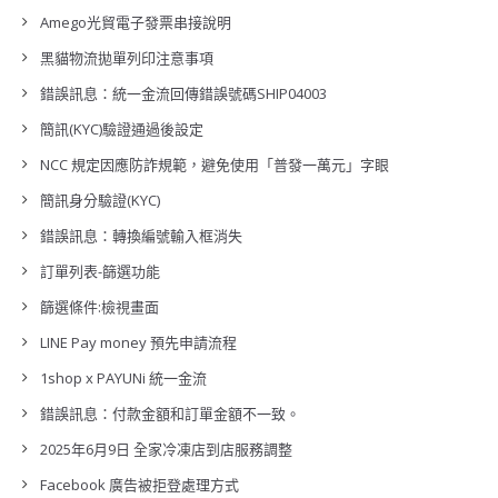
Amego光貿電子發票串接說明
黑貓物流拋單列印注意事項
錯誤訊息：統一金流回傳錯誤號碼SHIP04003
簡訊(KYC)驗證通過後設定
NCC 規定因應防詐規範，避免使用「普發一萬元」字眼
簡訊身分驗證(KYC)
錯誤訊息：轉換編號輸入框消失
訂單列表-篩選功能
篩選條件:檢視畫面
LINE Pay money 預先申請流程
1shop x PAYUNi 統一金流
錯誤訊息：付款金額和訂單金額不一致。
2025年6月9日 全家冷凍店到店服務調整
Facebook 廣告被拒登處理方式