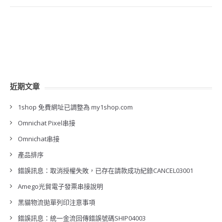
近期文章
1shop 免費網址已調整為 my1shop.com
Omnichat Pixel串接
Omnichat串接
產品排序
錯誤訊息：取消授權失敗，已存在請款成功紀錄CANCEL03001
Amego光貿電子發票串接說明
黑貓物流拋單列印注意事項
錯誤訊息：統一金流回傳錯誤號碼SHIP04003