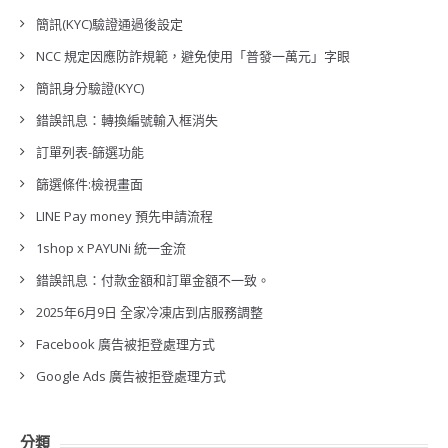
簡訊(KYC)驗證通過後設定
NCC 規定因應防詐規範，避免使用「普發一萬元」字眼
簡訊身分驗證(KYC)
錯誤訊息：轉換編號輸入框消失
訂單列表-篩選功能
篩選條件:檢視畫面
LINE Pay money 預先申請流程
1shop x PAYUNi 統一金流
錯誤訊息：付款金額和訂單金額不一致。
2025年6月9日 全家冷凍店到店服務調整
Facebook 廣告被拒登處理方式
Google Ads 廣告被拒登處理方式
分類